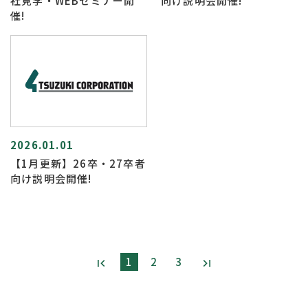
社見学・WEBセミナー開
向け説明会開催!
催!
2026.01.01
【1月更新】26卒・27卒者
向け説明会開催!
1
2
3
first_page
last_page