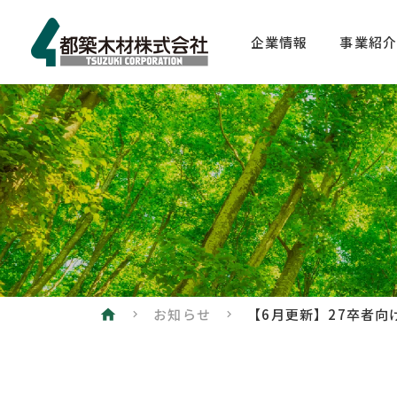
企業情報
事業紹
代表挨拶
木材流
-海外-
企業理念
木材流
社長対談ムービー
-国内-
沿革
木材加
組織図・役員
サッシ
建材・
お知らせ
拠点案内
home
工事請
数字で見る都築木材