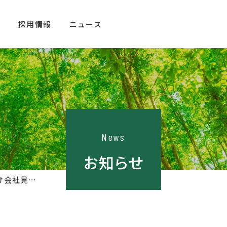
介
採用情報
ニュース
通
代表メッセージ
求める人材・
通
キャリアプラン
先輩の声
工
News
研修制度
お知らせ
・
募集中の職種
【6月更新】27卒者向け会社見学・WEBセミナー開催!
負
エントリー
ウドリテLabo