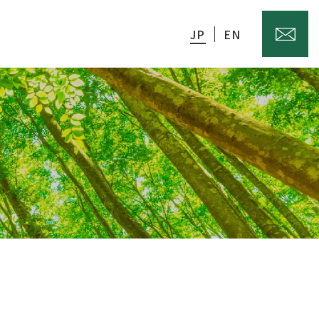
JP
EN